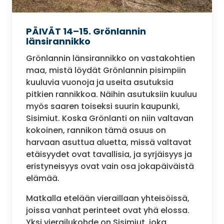
PÄIVÄT 14–15. Grönlannin
länsirannikko
Grönlannin länsirannikko on vastakohtien
maa, mistä löydät Grönlannin pisimpiin
kuuluvia vuonoja ja useita asutuksia
pitkien rannikkoa. Näihin asutuksiin kuuluu
myös saaren toiseksi suurin kaupunki,
Sisimiut. Koska Grönlanti on niin valtavan
kokoinen, rannikon tämä osuus on
harvaan asuttua aluetta, missä valtavat
etäisyydet ovat tavallisia, ja syrjäisyys ja
eristyneisyys ovat vain osa jokapäiväistä
elämää.
Matkalla etelään vieraillaan yhteisöissä,
joissa vanhat perinteet ovat yhä elossa.
Yksi vierailukohde on Sisimiut, joka