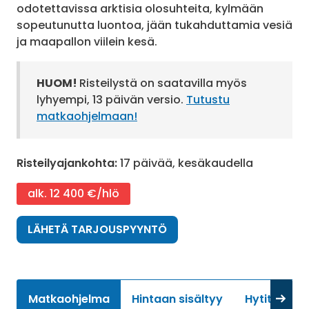
odotettavissa arktisia olosuhteita, kylmään
sopeutunutta luontoa, jään tukahduttamia vesiä
ja maapallon viilein kesä.
HUOM!
Risteilystä on saatavilla myös
lyhyempi, 13 päivän versio.
Tutustu
matkaohjelmaan!
Risteilyajankohta:
17 päivää, kesäkaudella
alk. 12 400 €/hlö
LÄHETÄ TARJOUSPYYNTÖ
Matkaohjelma
Hintaan sisältyy
Hytit
Li