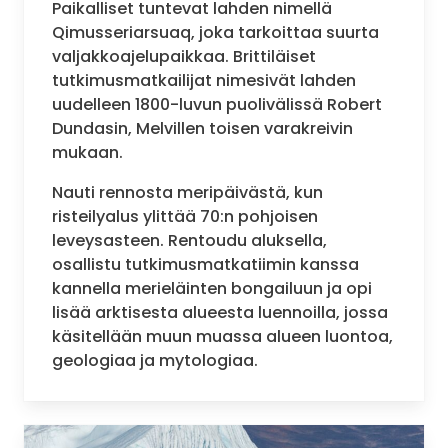
Paikalliset tuntevat lahden nimellä
Qimusseriarsuaq, joka tarkoittaa suurta
valjakkoajelupaikkaa. Brittiläiset
tutkimusmatkailijat nimesivät lahden
uudelleen 1800-luvun puolivälissä Robert
Dundasin, Melvillen toisen varakreivin
mukaan.
Nauti rennosta meripäivästä, kun
risteilyalus ylittää 70:n pohjoisen
leveysasteen. Rentoudu aluksella,
osallistu tutkimusmatkatiimin kanssa
kannella merieläinten bongailuun ja opi
lisää arktisesta alueesta luennoilla, jossa
käsitellään muun muassa alueen luontoa,
geologiaa ja mytologiaa.