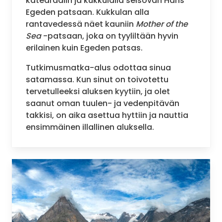
katedraalin ja kukkulalla seisovan Hans
Egeden patsaan. Kukkulan alla
rantavedessä näet kauniin
Mother of the
Sea
-patsaan, joka on tyyliltään hyvin
erilainen kuin Egeden patsas.
Tutkimusmatka-alus odottaa sinua
satamassa. Kun sinut on toivotettu
tervetulleeksi aluksen kyytiin, ja olet
saanut oman tuulen- ja vedenpitävän
takkisi, on aika asettua hyttiin ja nauttia
ensimmäinen illallinen aluksella.