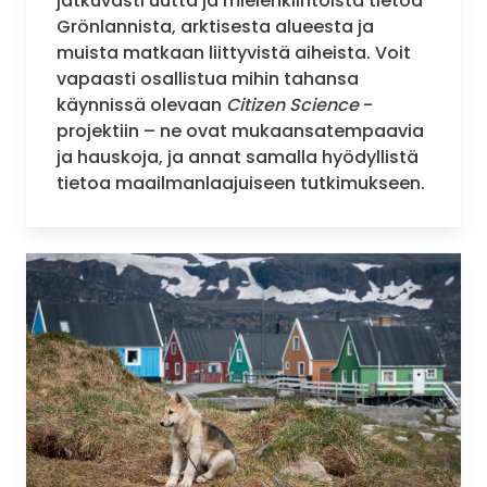
jatkuvasti uutta ja mielenkiintoista tietoa
Grönlannista, arktisesta alueesta ja
muista matkaan liittyvistä aiheista. Voit
vapaasti osallistua mihin tahansa
käynnissä olevaan
Citizen Science
-
projektiin – ne ovat mukaansatempaavia
ja hauskoja, ja annat samalla hyödyllistä
tietoa maailmanlaajuiseen tutkimukseen.