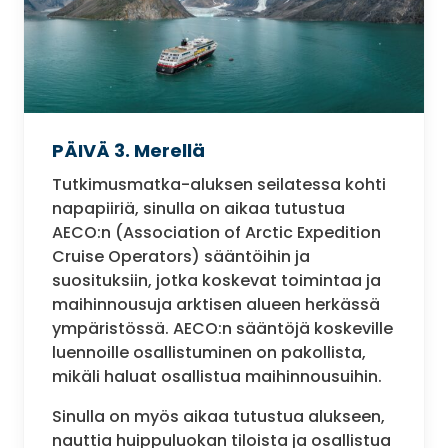
PÄIVÄ 3. Merellä
Tutkimusmatka-aluksen seilatessa kohti
napapiiriä, sinulla on aikaa tutustua
AECO:n (Association of Arctic Expedition
Cruise Operators) sääntöihin ja
suosituksiin, jotka koskevat toimintaa ja
maihinnousuja arktisen alueen herkässä
ympäristössä. AECO:n sääntöjä koskeville
luennoille osallistuminen on pakollista,
mikäli haluat osallistua maihinnousuihin.
Sinulla on myös aikaa tutustua alukseen,
nauttia huippuluokan tiloista ja osallistua