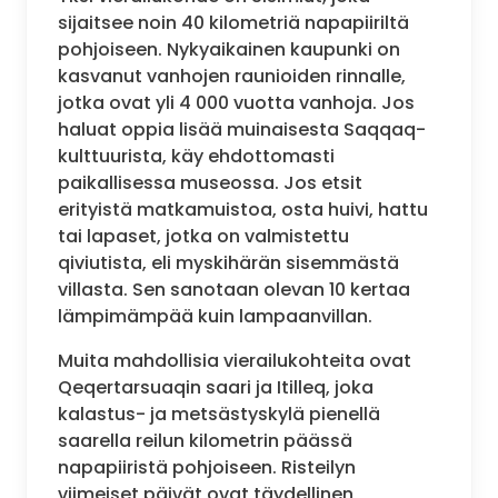
sijaitsee noin 40 kilometriä napapiiriltä
pohjoiseen. Nykyaikainen kaupunki on
kasvanut vanhojen raunioiden rinnalle,
jotka ovat yli 4 000 vuotta vanhoja. Jos
haluat oppia lisää muinaisesta Saqqaq-
kulttuurista, käy ehdottomasti
paikallisessa museossa. Jos etsit
erityistä matkamuistoa, osta huivi, hattu
tai lapaset, jotka on valmistettu
qiviutista, eli myskihärän sisemmästä
villasta. Sen sanotaan olevan 10 kertaa
lämpimämpää kuin lampaanvillan.
Muita mahdollisia vierailukohteita ovat
Qeqertarsuaqin saari ja Itilleq, joka
kalastus- ja metsästyskylä pienellä
saarella reilun kilometrin päässä
napapiiristä pohjoiseen. Risteilyn
viimeiset päivät ovat täydellinen