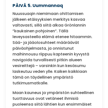
PÄIVÄ 5. Uummannaq
Nuussuaqin niemimaan ohittamisen
jälkeen etäisyyksien merkitys kasvaa
valtavasti, sillä siitä alkaa Grönlannin
”kaukainen pohjoinen”. Tällä
leveysasteella elämä etenee hitaammin.
Sää- ja jääolosuhteet määräävät
päiväohjelmasta, ja onnistunut
maihinnousu riippuu kapteenin kyvystä
navigoida turvallisesti pitkin alueen
vesireittejä – varsinkin kun kesäsumu
laskeutuu veden ylle. Kaiken kaikkiaan
tämä on täydellinen ympäristö
tutkimusmatkalle.
Maan kauneus ja ympäristön suhteellinen
tuottavuus ovat vetäneet ihmisiä
puoleensa siitä lähtien kun ensimmäiset