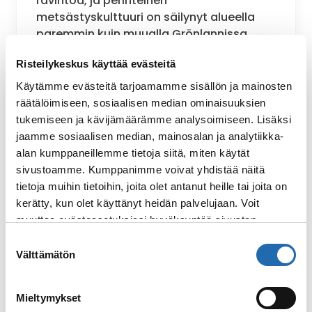
ravintoa, ja perinteinen
metsästyskulttuuri on säilynyt alueella
paremmin kuin muualla Grönlannissa.
Paikallisten osaaminen polaarialueilla
Risteilykeskus käyttää evästeitä
matkailussa on pidetty suuressa arvossa
eurooppalaisilla ja amerikkalaisilla
Käytämme evästeitä tarjoamamme sisällön ja mainosten
tutkimusmatkoilla, joilla paikalliset ovat
räätälöimiseen, sosiaalisen median ominaisuuksien
toimineet joko oppaina tai pelastajina.
tukemiseen ja kävijämäärämme analysoimiseen. Lisäksi
Sijaintinsa ansiosta Thulen alue on itse
jaamme sosiaalisen median, mainosalan ja analytiikka-
asiassa ollut luonnollinen aloituspaikka
alan kumppaneillemme tietoja siitä, miten käytät
monille pohjoisnavalle suuntaaville
sivustoamme. Kumppanimme voivat yhdistää näitä
matkailijoille.
tietoja muihin tietoihin, joita olet antanut heille tai joita on
kerätty, kun olet käyttänyt heidän palvelujaan. Voit
Thulen alueella vietettävien päivien aikan
muuttaa evästeasetuksiesi hyväksyntää sivuston
laivan miehistö muokkaa matkaohjelmaa
alalaidassa olevasta
Evästeasetukset
linkistä.
Suostumuksen
vaihtelevien sää- ja jääolosuhteiden
Välttämätön
valinta
mukaan. Näiden päivien aikana pyritään
vierailemaan joissakin
paikallisyhteisöissä, nousemaan maihin
Mieltymykset