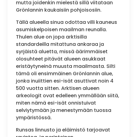
mutta joidenkin mielestä sillä viitataan
Grönlannin kaukaisiin pohjoisosiin.
Tällä alueella sinua odottaa villi kauneus
asumiskelpoisen maailman reunalla.
Thulen alue on jopa arktisilla
standardeilla mitattuna ankaraa ja
syrjäistä aluetta, missä äärimmäiset
olosuhteet pitävät alueen asukkaat
eristäytyneinä muusta maailmasta. Silti
tämä oli ensimmäinen Grönlannin alue,
jonka inuiittien esi-isät asuttivat noin 4
500 vuotta sitten. Arktisen alueen
arkeologit ovat edelleen ymmällään siitä,
miten nämä esi-isät onnistuivat
selviytymään ja menestymään tuossa
ympäristössä.
Runsas linnusto ja eläimistö tarjoavat