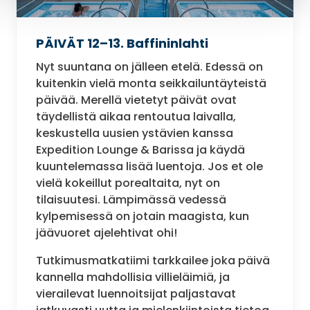
PÄIVÄT 12–13. Baffininlahti
Nyt suuntana on jälleen etelä. Edessä on
kuitenkin vielä monta seikkailuntäyteistä
päivää. Merellä vietetyt päivät ovat
täydellistä aikaa rentoutua laivalla,
keskustella uusien ystävien kanssa
Expedition Lounge & Barissa ja käydä
kuuntelemassa lisää luentoja. Jos et ole
vielä kokeillut porealtaita, nyt on
tilaisuutesi. Lämpimässä vedessä
kylpemisessä on jotain maagista, kun
jäävuoret ajelehtivat ohi!
Tutkimusmatkatiimi tarkkailee joka päivä
kannella mahdollisia villieläimiä, ja
vierailevat luennoitsijat paljastavat