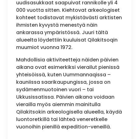
uudisasukkaat saapuivat rannikolle yli 4
000 vuotta sitten. Kiehtovat arkeologiset
kohteet todistavat mykistävästi arktisten
ihmisten kyvystä menestyä näin
ankarassa ympäristössä. Juuri tältä
alueelta löydettiin kuuluisat Qilakitsoqin
muumiot vuonna 1972.
Mahdollisia aktiviteetteja näiden päivien
aikana ovat esimerkiksi vierailut pienissä
yhteisöissä, kuten Uummannaqissa –
kauniissa saarikaupungissa, jossa on
sydämenmuotoinen vuori – tai
Ukkusissatissa. Päivien aikana voidaan
vierailla myös aiemmin mainitulla
Qilakitsokin arkeologisella alueella, käydä
luontoretkillä tai lähteä veneretkelle
vuonoihin pienillä expedition-veneillä.