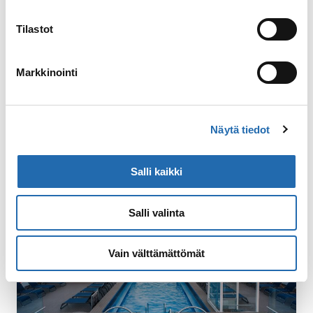
pienillä expedition-veneillä,
hämmästelemään luonnon voimia,
Tilastot
seilaamaan pitkin jäisiä vesiväyliä ja –
mikäli onni on myötä – näkemään joitakin
arktisen alueen jättiläisiä. Näihin kuuluvat
Markkinointi
esimerkiksi mursut, miekkavalaat,
sarvivalaat, maitovalaat ja ehkä jopa
jääkarhut.
Näytä tiedot
Salli kaikki
Salli valinta
Vain välttämättömät