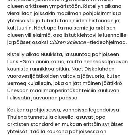
alueen arktiseen ympäristöön. Risteilyn aikana
vieraillaan joissakin maailman pohjoisimmista
yhteisöistä ja tutustutaan niiden historiaan ja
kulttuuriin. Näet upeita maisemia ja arktisen
alueen villieläimiä, osallistut kiehtoville luennoille
ja pääset osaksi
Citizen Science
-tiedeohjelmaa.
Risteily alkaa Nuukista, ja suuntaa pohjoiseen
Länsi-Grönlannin karua, mutta henkeäsalpaavan
kaunista rannikkoa pitkin. Näet Diskolahden
vuorovesijäätiköiden valtavia jäävuoria, kuten
Sermeq Kujalleqin, joka on jättimäinen jäätikkö
Unescon maailmanperintökohteisiin kuuluvan
Ilulissatin jäävuonon päässä.
Kaukana pohjoisessa, vanhoissa legendoissa
Thulena tunnetulla alueella, asuvat jopa
arktisten standardien mukaan erittäin syrjäiset
yhteisöt. Täällä kaukana pohjoisessa on