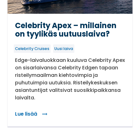
Celebrity Apex – millainen
on tyylikäs uutuuslaiva?
Celebrity Cruises
Uusi laiva
Edge-laivaluokkaan kuuluva Celebrity Apex
on sisarlaivansa Celebrity Edgen tapaan
risteilymaailman kiehtovimpia ja
puhutuimpia uutuksia. Risteilykeskuksen
asiantuntijat valitsivat suosikkipaikkansa
laivalta.
Lue lisää
: Celebrity Apex – millainen on tyylikäs uutuuslai