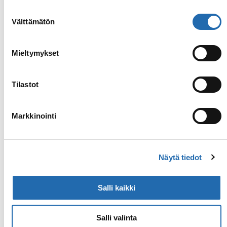
olevasta
Evästeasetukset
linkistä.
Suostumuksen
Välttämätön
valinta
Mieltymykset
Tilastot
Markkinointi
Näytä tiedot
Salli kaikki
Salli valinta