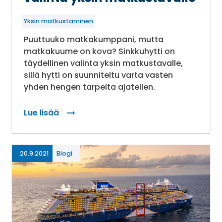
Yksin matkustaminen
Puuttuuko matkakumppani, mutta
matkakuume on kova? Sinkkuhytti on
täydellinen valinta yksin matkustavalle,
sillä hytti on suunniteltu varta vasten
yhden hengen tarpeita ajatellen.
Lue lisää
: Sinkkuhytti – täydellinen valinta yksin matkusta
20.9.2021
Blogi