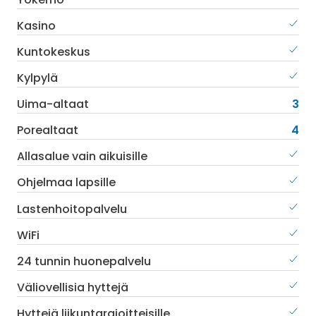
Kasino
Kuntokeskus
Kylpylä
Uima-altaat
3
Porealtaat
4
Allasalue vain aikuisille
Ohjelmaa lapsille
Lastenhoitopalvelu
WiFi
24 tunnin huonepalvelu
Väliovellisia hyttejä
Hyttejä liikuntarajoitteisille