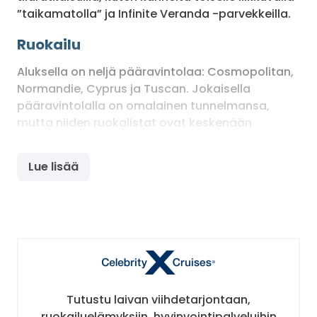
”taikamatolla” ja Infinite Veranda -parvekkeilla.
Ruokailu
Aluksella on neljä pääravintolaa: Cosmopolitan,
Normandie, Cyprus ja Tuscan. Jokaisella
pääravintolalla on omalainen tunnelmansa,
mutta niiden ruokalistat ovat keskenään
samanlaisia – muutamia erikoisuuksia lukuun
ottamatta. Mikäli valitset perinteisen
Lue lisää
illalliskattausajan, määräytyy sinulle yksi näistä
ravintoloista. Valitessasi Select Dining Plus -
vaihtoehdon, voit ruokailla missä ja milloin
tahansa näistä neljästä ravintolasta.
AquaClass-asiakkaille on yksityinen Blu-
ravintola. Sviittiasiakkaat voivat ruokailla
Luminae-ravintolassa. Lisäksi Mast Grill -
pikaruokagrillillä ruokailu sisältyy risteilyn
Tutustu laivan viihdetarjontaan,
hintaan. Tämän kaiken lisäksi Celebrity Apexillä
ruokailuelämyksiin, hyvinvointipalveluihin