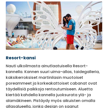
muotoiset poreammeet, juoksuradan ja vain
aikuisille tarkoitetun sisäuima-allasalueen.
Samalla kannella sijaitsee myös aluksen
kylpyläalue, jonka inspiraationa on käytetty
luonnon elementtejä. Kylpyläalueen sydän on
SEA Thermal Suite -tila, jossa on esimerkiksi
turkkilainen sauna, suolahuone ja meditatiivinen
”leijuntahuone”. SEA Thermal Suite -alueen
käyttö kuuluu hintaan AquaClass-luokan hyttien
asiakkaille. Kantta ylempää, jonne juoksurata
Resort-kansi
johtaa, löydät Technogymin laitteilla varustetun
modernin kuntosalin. Ylimmällä kannella
Nauti ulkoilmasta ainutlaatuisella Resort-
sijaitseva Retreat-aurinkokansi on
kannella. Kannen suuri uima-allas, taidegalleria,
sviittiasiakkaiden oma rentoutumispaikka, josta
kaksikerroksiset martinilasin muotoiset
löydät yksityiset cabanat, uima-altaan ja
poreammeet ja korkeakattoiset cabanat ovat
poreammeen.
täydellisiä paikkoja rentoutumiseen. Aluetta
kiertää kahdella kannella juoksurata ylä- ja
alamäkineen. Pistäydy myös aikuisten omalla
allasalueella, jonka design on saanut