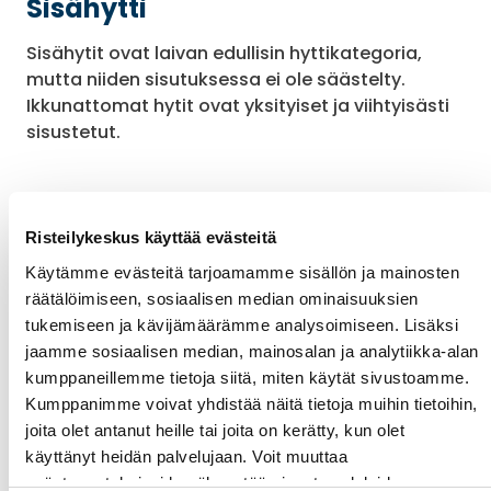
Sisähytti
Sisähytit ovat laivan edullisin hyttikategoria,
mutta niiden sisutuksessa ei ole säästelty.
Ikkunattomat hytit ovat yksityiset ja viihtyisästi
sisustetut.
Kategoriat: 9-12
Risteilykeskus käyttää evästeitä
Hytin koko: 17-19 m²
Käytämme evästeitä tarjoamamme sisällön ja mainosten
räätälöimiseen, sosiaalisen median ominaisuuksien
tukemiseen ja kävijämäärämme analysoimiseen. Lisäksi
Galleria
jaamme sosiaalisen median, mainosalan ja analytiikka-alan
kumppaneillemme tietoja siitä, miten käytät sivustoamme.
Kumppanimme voivat yhdistää näitä tietoja muihin tietoihin,
joita olet antanut heille tai joita on kerätty, kun olet
käyttänyt heidän palvelujaan. Voit muuttaa
evästeasetuksiesi hyväksyntää sivuston alalaidassa