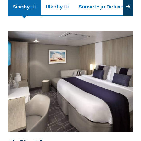
Sisähytti
Ulkohytti
Sunset- ja Deluxe-parve