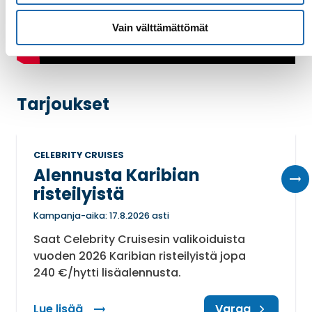
Vain välttämättömät
Tarjoukset
CELEBRITY CRUISES
Alennusta Karibian
risteilyistä
Kampanja-aika: 17.8.2026 asti
Saat Celebrity Cruisesin valikoiduista
vuoden 2026 Karibian risteilyistä jopa
240 €/hytti lisäalennusta.
Lue lisää
: Alennusta Karibian risteilyistä
Varaa