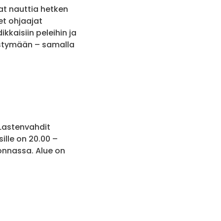
at nauttia hetken
et ohjaajat
kkaisiin peleihin ja
ystymään – samalla
. Lastenvahdit
ille on 20.00 –
onnassa. Alue on