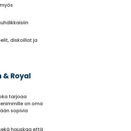
a myös
auhdikkaisiin
it, diskoillat ja
n & Royal
oka tarjoaa
Pienimmille on oma
kään sopivia
 sekä hauskaa että