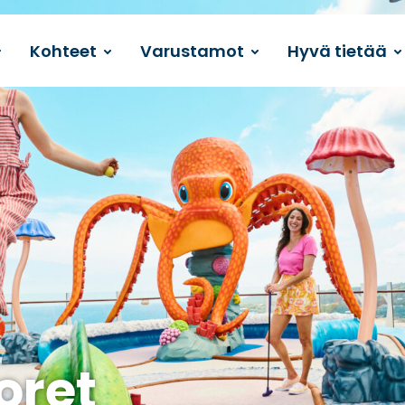
Kohteet
Varustamot
Hyvä tietää
oret