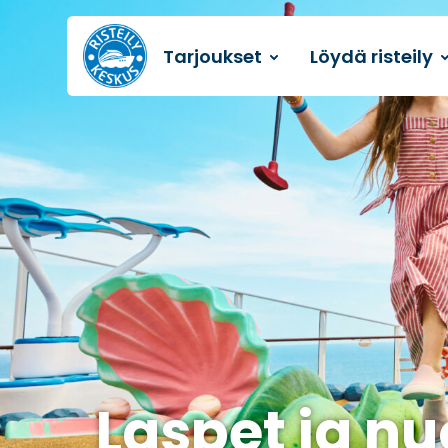
Tarjoukset
Löydä risteily
Etusivulle
Laspet ja nu