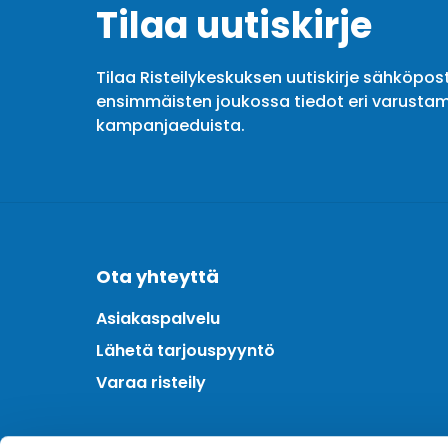
Tilaa uutiskirje
Tilaa Risteilykeskuksen uutiskirje sähköpost
ensimmäisten joukossa tiedot eri varustam
kampanjaeduista.
Ota yhteyttä
Asiakaspalvelu
Lähetä tarjouspyyntö
Varaa risteily
Meistä