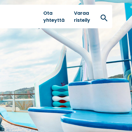
Ota
Varaa
Hae
yhteyttä
risteily