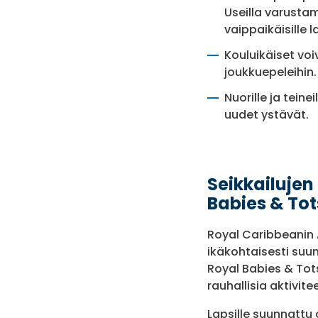
Useilla varustam
vaippaikäisille la
Kouluikäiset voiv
joukkuepeleihin.
Nuorille ja teine
uudet ystävät.
Seikkailujen
Babies & Tot
Royal Caribbeanin 
ikäkohtaisesti suu
Royal Babies & Tot
rauhallisia aktivite
Lapsille suunnattu