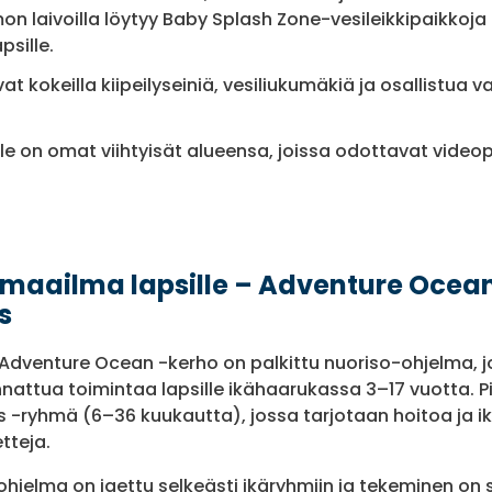
on laivoilla löytyy Baby Splash Zone-vesileikkipaikkoj
psille.
at kokeilla kiipeilyseiniä, vesiliukumäkiä ja osallistua v
ille on omat viihtyisät alueensa, joissa odottavat videopel
 maailma lapsille – Adventure Ocea
s
Adventure Ocean -kerho on palkittu nuoriso-ohjelma, j
nnattua toimintaa lapsille ikähaarukassa 3–17 vuotta. 
s -ryhmä (6–36 kuukautta), jossa tarjotaan hoitoa ja i
etteja.
 ohjelma on jaettu selkeästi ikäryhmiin ja tekeminen on