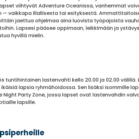
lapset viihtyvät Adventure Oceanissa, vanhemmat voiv
— vaikkapa illallisesta tai esityksestä. Ammattitaitois
ittäin jaettua ohjelmaa aina luovista työpajoista vauhdi
toihin. Lapsesi pääsee oppimaan, leikkimään ja ystäv
tua hyvillä mielin.
s tuntihintainen lastenvahti kello 20.00 ja 02.00 välillä
 ikäisiä lapsia ryhmähoidossa. Sen lisäksi isommille laps
e Night Party Zone, jossa lapset ovat lastenvahdin valv
tiaille lapsille.
psiperheille