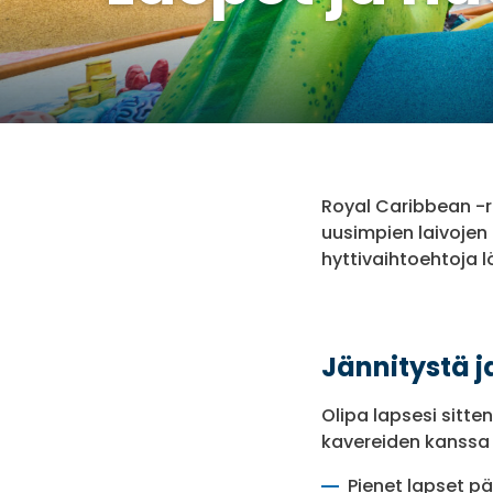
Royal Caribbean -r
uusimpien laivojen 
hyttivaihtoehtoja l
Jännitystä ja
Olipa lapsesi sitte
kavereiden kanssa –
Pienet lapset p