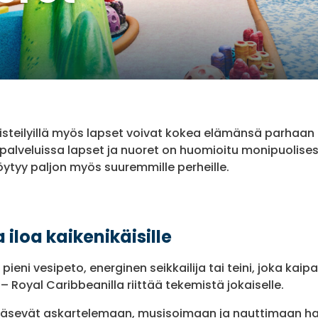
isteilyillä myös lapset voivat kokea elämänsä parhaan l
palveluissa lapset ja nuoret on huomioitu monipuolisest
öytyy paljon myös suuremmille perheille.
 iloa kaikenikäisille
n pieni vesipeto, energinen seikkailija tai teini, joka ka
 Royal Caribbeanilla riittää tekemistä jokaiselle.
ääsevät askartelemaan, musisoimaan ja nauttimaan hau