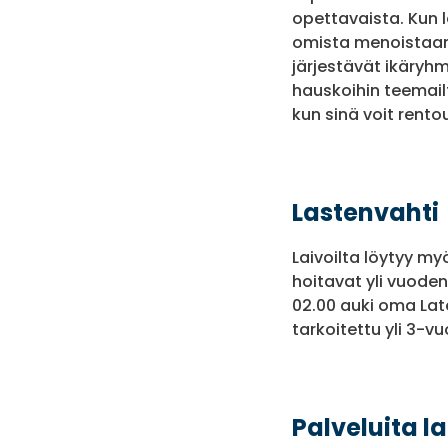
opettavaista. Kun 
omista menoistaan 
järjestävät ikäryhm
hauskoihin teemail
kun sinä voit rentou
Lastenvahti
Laivoilta löytyy myö
hoitavat yli vuoden
02.00 auki oma Lat
tarkoitettu yli 3-vuo
Palveluita la