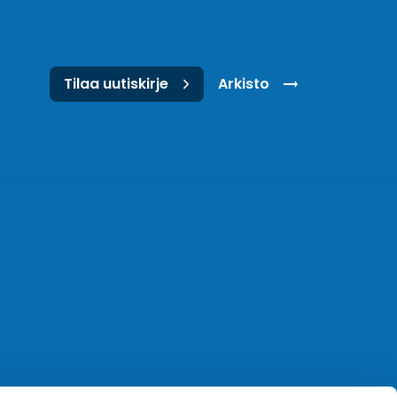
Tilaa uutiskirje
Arkisto