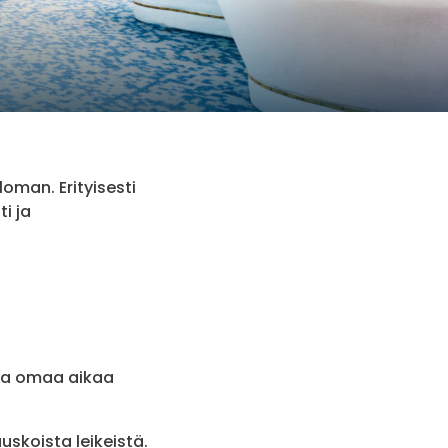
oman. Erityisesti
i ja
ipaa omaa aikaa
skoista leikeistä.