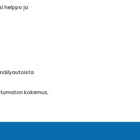
si helppo ja
rmäilyautoista
ohtumaton kokemus,