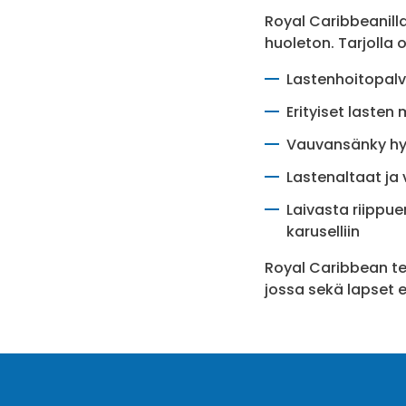
Royal Caribbeanilla
huoleton. Tarjolla o
Lastenhoitopalv
Erityiset lasten
Vauvansänky hyt
Lastenaltaat ja 
Laivasta riippue
karuselliin
Royal Caribbean t
jossa sekä lapset et