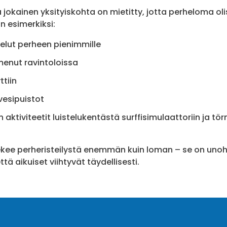
 jokainen yksityiskohta on mietitty, jotta perheloma oli
n esimerkiksi:
elut perheen pienimmille
 menut ravintoloissa
tiin
vesipuistot
n aktiviteetit luistelukentästä surffisimulaattoriin ja tö
ekee perheristeilystä enemmän kuin loman – se on un
tä aikuiset viihtyvät täydellisesti.