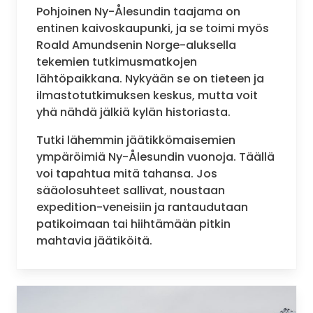
Pohjoinen Ny-Ålesundin taajama on
entinen kaivoskaupunki, ja se toimi myös
Roald Amundsenin Norge-aluksella
tekemien tutkimusmatkojen
lähtöpaikkana. Nykyään se on tieteen ja
ilmastotutkimuksen keskus, mutta voit
yhä nähdä jälkiä kylän historiasta.
Tutki lähemmin jäätikkömaisemien
ympäröimiä Ny-Ålesundin vuonoja. Täällä
voi tapahtua mitä tahansa. Jos
sääolosuhteet sallivat, noustaan
expedition-veneisiin ja rantaudutaan
patikoimaan tai hiihtämään pitkin
mahtavia jäätiköitä.