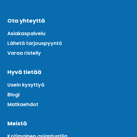
Ota yhteyttä
Asiakaspalvelu
Lähetä tarjouspyyntö
Varaa risteily
Hyvä tietää
Usein kysyttyä
Blogi
Matkaehdot
Meistä
Kotimainen asiantuntija