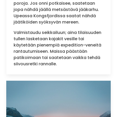
poroja. Jos onni potkaisee, saatetaan
jopa nähdä jäällä metsästävä jääkarhu.
Upeassa Kongsfjordissa saatat nähdä
jäätiköiden syöksyvän mereen.
Valmistaudu seikkailuun; aina tilaisuuden
tullen lasketaan kajakit vesille tai
käytetään pienempiä expedition-veneitä
rantautumiseen. Maissa päästään
patikoimaan tai saatetaan vaikka tehdä
siivousretki rannalle.