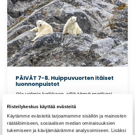
PÄIVÄT 7-8. Huippuvuorten itäiset
luonnonpuistot
Ole valmis kaikkeen, sillä tämä matkasi
vaihe on todella seikkailullinen. Jos
Risteilykeskus käyttää evästeitä
jääolosuhteet suosivat, seilaa laiva
pohjoisen 80° leveyspiirin yli ja pääset
Käytämme evästeitä tarjoamamme sisällön ja mainosten
tutkimaan Huippuvuorten koillisosien
räätälöimiseen, sosiaalisen median ominaisuuksien
koskematonta erämaata.
tukemiseen ja kävijämäärämme analysoimiseen. Lisäksi