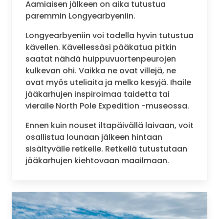
Aamiaisen jälkeen on aika tutustua
paremmin Longyearbyeniin.
Longyearbyeniin voi todella hyvin tutustua
kävellen. Kävellessäsi pääkatua pitkin
saatat nähdä huippuvuortenpeurojen
kulkevan ohi. Vaikka ne ovat villejä, ne
ovat myös uteliaita ja melko kesyjä. Ihaile
jääkarhujen inspiroimaa taidetta tai
vieraile North Pole Expedition -museossa.
Ennen kuin nouset iltapäivällä laivaan, voit
osallistua lounaan jälkeen hintaan
sisältyvälle retkelle. Retkellä tutustutaan
jääkarhujen kiehtovaan maailmaan.