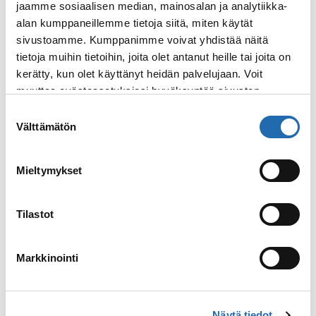
jaamme sosiaalisen median, mainosalan ja analytiikka-
Ehkäpä suunnaksi otetaan
alan kumppaneillemme tietoja siitä, miten käytät
Bråsvellbreenin valtava jäätikkö, missä
sivustoamme. Kumppanimme voivat yhdistää näitä
vesiputoukset syöksevät vettä jäätäviin
tietoja muihin tietoihin, joita olet antanut heille tai joita on
syvyyksiin. Tai ehkä lähdetään Kvitøylle
kerätty, kun olet käyttänyt heidän palvelujaan. Voit
etsimään jäällä liikkuvia jääkarhuja.
muuttaa evästeasetuksiesi hyväksyntää sivuston
Laivan suunnatessa etelään voidaan
alalaidassa olevasta
Evästeasetukset
linkistä.
Suostumuksen
tutkia Freemansundetia ja Kapp Leetä, tai
Välttämätön
valinta
mennä pienillä expedition-veneillä
Edgeøyan tai Barentsøyan saarille.
Mieltymykset
Todelliseen tutkimusmatkailutyyliin
päivän reittisuunnitelma ja aktiviteetit
riippuvat aina olosuhteista. Vapauta
Tilastot
sisäinen tutkimusmatkailijasi jännittävillä
maihinnousuilla, vaelluksilla ja
Markkinointi
melontaretkillä, ja pidä silmät auki
luonnonvaraisten eläimien kuten
jääkarhujen, mursujen, rantalintujen ja
Näytä tiedot