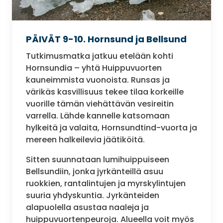
PÄIVÄT 9-10. Hornsund ja Bellsund
Tutkimusmatka jatkuu etelään kohti
Hornsundia – yhtä Huippuvuorten
kauneimmista vuonoista. Runsas ja
värikäs kasvillisuus tekee tilaa korkeille
vuorille tämän viehättävän vesireitin
varrella. Lähde kannelle katsomaan
hylkeitä ja valaita, Hornsundtind-vuorta ja
mereen halkeilevia jäätiköitä.
Sitten suunnataan lumihuippuiseen
Bellsundiin, jonka jyrkänteillä asuu
ruokkien, rantalintujen ja myrskylintujen
suuria yhdyskuntia. Jyrkänteiden
alapuolella asustaa naaleja ja
huippuvuortenpeuroja. Alueella voit myös