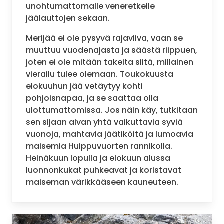
unohtumattomalle veneretkelle
jäälauttojen sekaan.
Merijää ei ole pysyvä rajaviiva, vaan se
muuttuu vuodenajasta ja säästä riippuen,
joten ei ole mitään takeita siitä, millainen
vierailu tulee olemaan. Toukokuusta
elokuuhun jää vetäytyy kohti
pohjoisnapaa, ja se saattaa olla
ulottumattomissa. Jos näin käy, tutkitaan
sen sijaan aivan yhtä vaikuttavia syviä
vuonoja, mahtavia jäätiköitä ja lumoavia
maisemia Huippuvuorten rannikolla.
Heinäkuun lopulla ja elokuun alussa
luonnonkukat puhkeavat ja koristavat
maiseman värikkääseen kauneuteen.