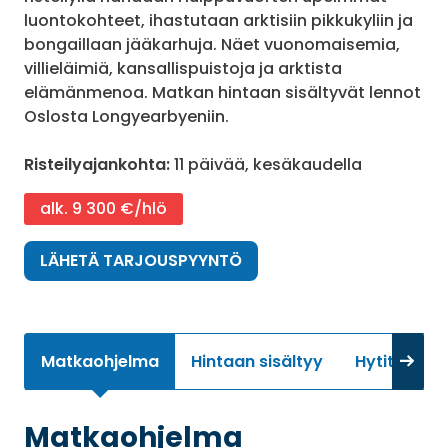
luontokohteet, ihastutaan arktisiin pikkukyliin ja
bongaillaan jääkarhuja. Näet vuonomaisemia,
villieläimiä, kansallispuistoja ja arktista
elämänmenoa. Matkan hintaan sisältyvät lennot
Oslosta Longyearbyeniin.
Risteilyajankohta:
11 päivää, kesäkaudella
alk. 9 300 €/hlö
LÄHETÄ TARJOUSPYYNTÖ
Matkaohjelma
Hintaan sisältyy
Hytit
Li
Matkaohjelma