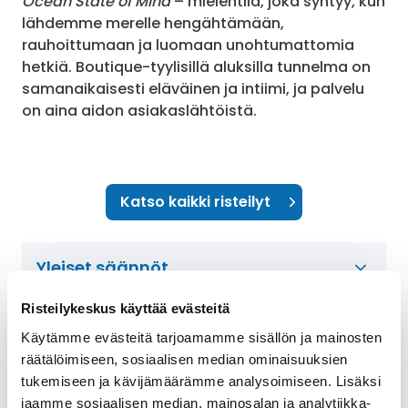
Ocean State of Mind
– mielentila, joka syntyy, kun
lähdemme merelle hengähtämään,
rauhoittumaan ja luomaan unohtumattomia
hetkiä. Boutique-tyylisillä aluksilla tunnelma on
samanaikaisesti eläväinen ja intiimi, ja palvelu
on aina aidon asiakaslähtöistä.
Katso kaikki risteilyt
Yleiset säännöt
Risteilykeskus käyttää evästeitä
Explora Credit -käyttörahan
Käytämme evästeitä tarjoamamme sisällön ja mainosten
säännöt
räätälöimiseen, sosiaalisen median ominaisuuksien
tukemiseen ja kävijämäärämme analysoimiseen. Lisäksi
jaamme sosiaalisen median, mainosalan ja analytiikka-