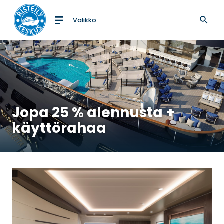
Valikko
Etusivulle
Jopa 25 % alennusta +
käyttörahaa