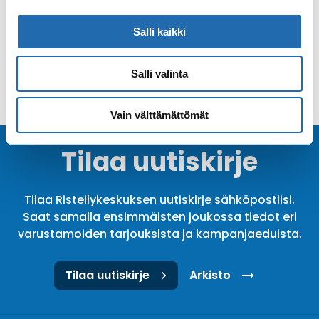
28.7.2026 asti
Salli kaikki
VARAA
Salli valinta
Vain välttämättömät
Tilaa uutiskirje
Tilaa Risteilykeskuksen uutiskirje sähköpostiisi.
Saat samalla ensimmäisten joukossa tiedot eri
varustamoiden tarjouksista ja kampanjaeduista.
Tilaa uutiskirje
Arkisto