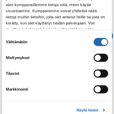
alan kumppaneillemme tietoja siitä, miten käytät
Varustamon muut tarjoukset
sivustoamme. Kumppanimme voivat yhdistää näitä
tietoja muihin tietoihin, joita olet antanut heille tai joita on
kerätty, kun olet käyttänyt heidän palvelujaan. Voit
EXPLORA JOURNEYS
muuttaa evästeasetuksiesi hyväksyntää sivuston
Kesäalennusta
alalaidassa olevasta
Evästeasetukset
linkistä.
Suostumuksen
luksusristeilyistä
Välttämätön
valinta
Kampanja-aika: 28.7.2026 asti
Saat nyt Explora Journeysin valikoiduista
Mieltymykset
risteilyistä 500–1 000 €/hlö alennusta, kun
varaat määrittelemättömän Ocean
Tilastot
Terrace -sviitin.
Lue lisää
: Kesäalennusta luksusristeilyistä
Varaa
Markkinointi
Näytä tiedot