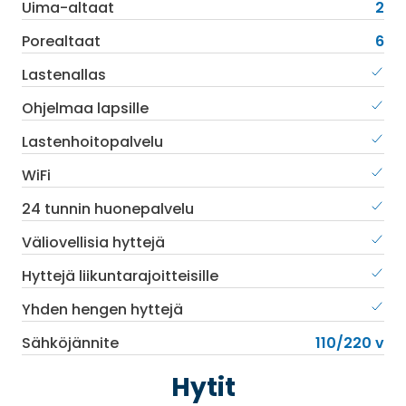
Uima-altaat
2
Porealtaat
6
Lastenallas
Ohjelmaa lapsille
Lastenhoitopalvelu
WiFi
24 tunnin huonepalvelu
Väliovellisia hyttejä
Hyttejä liikuntarajoitteisille
Yhden hengen hyttejä
Sähköjännite
110/220 v
Hytit