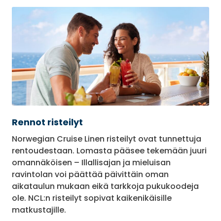
Rennot risteilyt
Norwegian Cruise Linen risteilyt ovat tunnettuja
rentoudestaan. Lomasta pääsee tekemään juuri
omannäköisen – Illallisajan ja mieluisan
ravintolan voi päättää päivittäin oman
aikataulun mukaan eikä tarkkoja pukukoodeja
ole. NCL:n risteilyt sopivat kaikenikäisille
matkustajille.