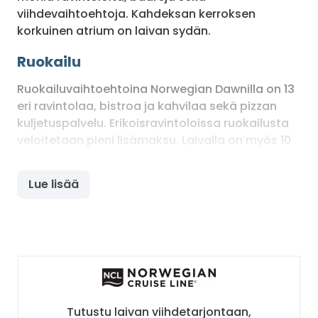
viihdevaihtoehtoja. Kahdeksan kerroksen
korkuinen atrium on laivan sydän.
Ruokailu
Ruokailuvaihtoehtoina Norwegian Dawnilla on 13
eri ravintolaa, bistroa ja kahvilaa sekä pizzan
kuljetuspalvelu. Erikoisravintoloissa ruokailusta
veloitetaan pieni lisämaksu. Laivalla on myös 10
erilaista baaria ja lounge-tilaa, joissa on mukava
viettää iltaa.
Lue lisää
Urheilu, hyvinvointi ja viihde
Yksi parhaista paikoista viettää iltaa laivalla on
suuri, yli 1000 katsojan teatteri, jossa vieraita
viihdytetään upeilla esityksillä joka ilta. Monien
erilaisten vaihtoehtojen ansiosta jokainen löytää
varmasti itselleen sopivaa tekemistä; aluksella
Tutustu laivan viihdetarjontaan,