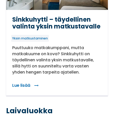
Sinkkuhytti – täydellinen
valinta yksin matkustavalle
Yksin matkustaminen
Puuttuuko matkakumppani, mutta
matkakuume on kova? Sinkkuhytti on
täydellinen valinta yksin matkustavalle,
sillä hytti on suunniteltu varta vasten
yhden hengen tarpeita ajatellen.
Lue lisää
: Sinkkuhytti – täydellinen valinta yksin matkusta
Laivaluokka