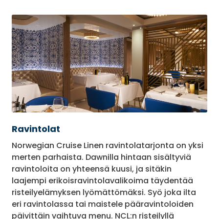
Ravintolat
Norwegian Cruise Linen ravintolatarjonta on yksi
merten parhaista. Dawnilla hintaan sisältyviä
ravintoloita on yhteensä kuusi, ja sitäkin
laajempi erikoisravintolavalikoima täydentää
risteilyelämyksen lyömättömäksi. Syö joka ilta
eri ravintolassa tai maistele pääravintoloiden
päivittäin vaihtuva menu. NCL:n risteilyllä