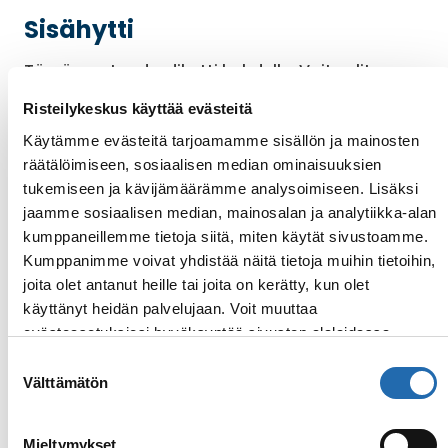
Sisähytti
Tämä on standardihytti kahdelle. Voit valita,
haluatko kaksi erillistä vuodetta vai yhden
Risteilykeskus käyttää evästeitä
queen-size parivuoteen. Kylpyhuoneessa on
suihku. Hytin vakiovarusteluun kuuluu pieni
Käytämme evästeitä tarjoamamme sisällön ja mainosten
sohvaryhmä, taulu-TV, puhelin, tallelokero,
räätälöimiseen, sosiaalisen median ominaisuuksien
minibaari tai jääkaappi, vaatekaappi, peilipöytä
tukemiseen ja kävijämäärämme analysoimiseen. Lisäksi
ja hiustenkuivaaja. Pistokkeet 110/220 voltin
jaamme sosiaalisen median, mainosalan ja analytiikka-alan
sähkölaitteille.
kumppaneillemme tietoja siitä, miten käytät sivustoamme.
Kumppanimme voivat yhdistää näitä tietoja muihin tietoihin,
Kategoria: I
joita olet antanut heille tai joita on kerätty, kun olet
Hytin koko: n. 13–25 m²
käyttänyt heidän palvelujaan. Voit muuttaa
evästeasetuksiesi hyväksyntää sivuston alalaidassa
Hytin sisustus/kalustus saattaa vaihdella
olevasta
Evästeasetukset
linkistä.
Suostumuksen
laivoittain.
Välttämätön
valinta
Mieltymykset