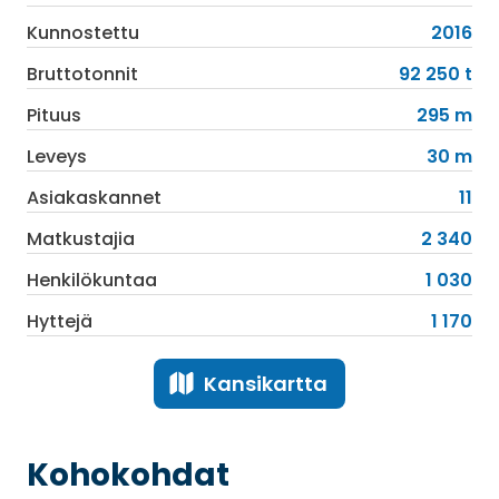
Kunnostettu
2016
Bruttotonnit
92 250 t
Pituus
295 m
Leveys
30 m
Asiakaskannet
11
Matkustajia
2 340
Henkilökuntaa
1 030
Hyttejä
1 170
Kansikartta
Kohokohdat