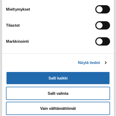
2 340
Mieltymykset
Matkustajamäärä
Tilastot
2002
Markkinointi
Rakennusvuosi
Näytä tiedot
2016
Uudistusvuosi
Salli kaikki
Salli valinta
Vain välttämättömät