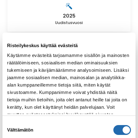
2025
Uudistusvuosi
Risteilykeskus käyttää evästeitä
Käytämme evästeitä tarjoamamme sisällön ja mainosten
räätälöimiseen, sosiaalisen median ominaisuuksien
tukemiseen ja kävijämäärämme analysoimiseen. Lisäksi
jaamme sosiaalisen median, mainosalan ja analytiikka-
alan kumppaneillemme tietoja siitä, miten käytät
sivustoamme. Kumppanimme voivat yhdistää näitä
Bruttotonnit: 92 250
tietoja muihin tietoihin, joita olet antanut heille tai joita on
kerätty, kun olet käyttänyt heidän palvelujaan. Voit
Norwegian Dawn
muuttaa evästeasetuksiesi hyväksyntää sivuston
Dawn-luokka
alalaidassa olevasta
Evästeasetukset
linkistä.
Suostumuksen
Välttämätön
valinta