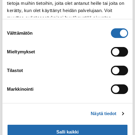
tietoja muihin tietoihin, joita olet antanut heille tai joita on
100
kerätty, kun olet käyttänyt heidän palvelujaan. Voit
Matkustajamäärä
muuttaa evästeasetuksiesi hyväksyntää sivuston
alalaidassa olevasta
Evästeasetukset
linkistä.
Suostumuksen
Välttämätön
valinta
2022
Mieltymykset
Rakennusvuosi
Tilastot
Markkinointi
Näytä tiedot
Bruttotonnit: 5 300
Salli kaikki