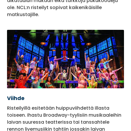
aikataulun mukaan eikä tarkkoja pukukoodeja
ole. NCL:n risteilyt sopivat kaikenikäisille
matkustajille.
Viihde
Risteilyillä esitetään huippuviihdettä illasta
toiseen. Ihastu Broadway-tyylisiin musikaaleihin
laivan suuressa teatterissa tai tanssahtele
rennon livemusiikin tahtiin jossakin laivan