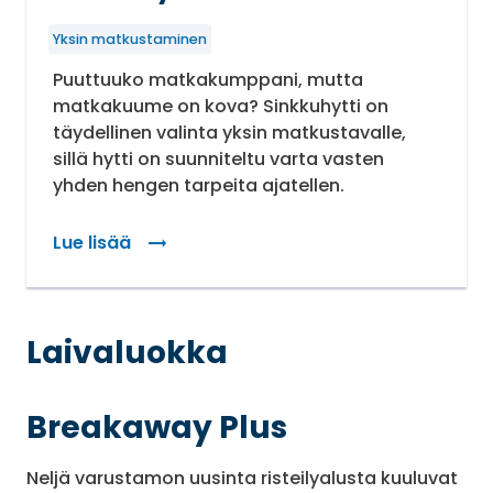
Yksin matkustaminen
Puuttuuko matkakumppani, mutta
matkakuume on kova? Sinkkuhytti on
täydellinen valinta yksin matkustavalle,
sillä hytti on suunniteltu varta vasten
yhden hengen tarpeita ajatellen.
Lue lisää
: Sinkkuhytti – täydellinen valinta yksin matkusta
Laivaluokka
Breakaway Plus
Neljä varustamon uusinta risteilyalusta kuuluvat