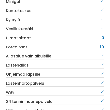
Minigolf
Kuntokeskus
Kylpylä
Vesiliukumäki
Uima-altaat
3
Porealtaat
10
Allasalue vain aikuisille
Lastenallas
Ohjelmaa lapsille
Lastenhoitopalvelu
WiFi
24 tunnin huonepalvelu