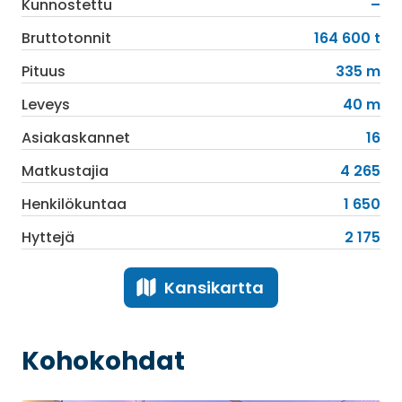
Kunnostettu
–
Bruttotonnit
164 600 t
Pituus
335 m
Leveys
40 m
Asiakaskannet
16
Matkustajia
4 265
Henkilökuntaa
1 650
Hyttejä
2 175
Kansikartta
Kohokohdat