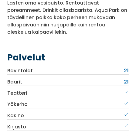
Lasten oma vesipuisto. Rentouttavat
poreammeet. Drinkit allasbaarista. Aqua Park on
täydellinen paikka koko perheen mukavaan
allaspäivään niin hurjapäille kuin rentoa
oleskelua kaipaavillekin.
Palvelut
Ravintolat
21
Baarit
21
Teatteri
Yökerho
Kasino
Kirjasto