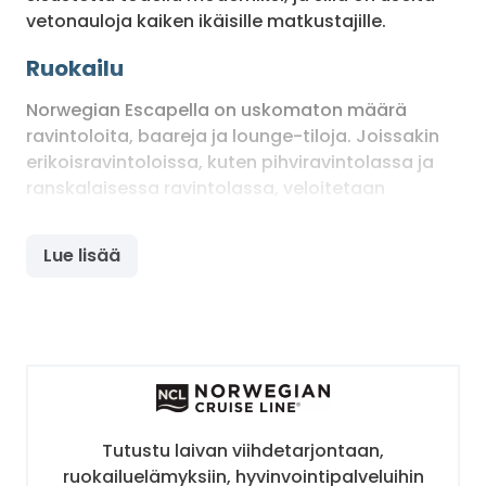
vetonauloja kaiken ikäisille matkustajille.
Ruokailu
Norwegian Escapella on uskomaton määrä
ravintoloita, baareja ja lounge-tiloja. Joissakin
erikoisravintoloissa, kuten pihviravintolassa ja
ranskalaisessa ravintolassa, veloitetaan
ruokailusta pieni lisämaksu. Food Republicissa
tarjotaan aivan uudenlaisesti innovoitua ruokaa
Lue lisää
ja annokset tilataan iPadeiltä.
Viihde, urheilu ja hyvinvointi
Aluksella voi katsoa upeita esityksiä teatterissa,
juhlia yökerhoissa, pelata Las Vegas-tyylisellä
kasinolla tai shoppailla ostoskadulla. Aluksella
on myös useita, vain lapsille tarkoitettuja tiloja,
Tutustu laivan viihdetarjontaan,
joihin on räätälöity eri ikäryhmille sopivaa
ruokailuelämyksiin, hyvinvointipalveluihin