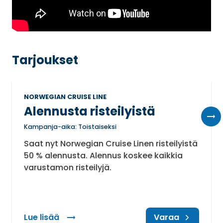
Tarjoukset
NORWEGIAN CRUISE LINE
Alennusta risteilyistä
Kampanja-aika: Toistaiseksi
Saat nyt Norwegian Cruise Linen risteilyistä
50 % alennusta. Alennus koskee kaikkia
varustamon risteilyjä.
Lue lisää
: Alennusta risteilyistä
Varaa