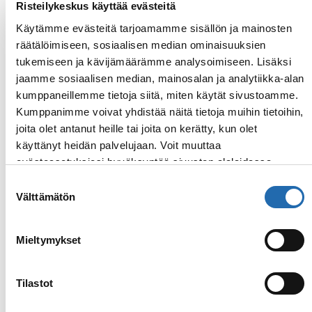
Risteilykeskus käyttää evästeitä
Käytämme evästeitä tarjoamamme sisällön ja mainosten
räätälöimiseen, sosiaalisen median ominaisuuksien
tukemiseen ja kävijämäärämme analysoimiseen. Lisäksi
jaamme sosiaalisen median, mainosalan ja analytiikka-alan
kumppaneillemme tietoja siitä, miten käytät sivustoamme.
Kumppanimme voivat yhdistää näitä tietoja muihin tietoihin,
joita olet antanut heille tai joita on kerätty, kun olet
Yhden hengen hytti
käyttänyt heidän palvelujaan. Voit muuttaa
evästeasetuksiesi hyväksyntää sivuston alalaidassa
Järkevästi suunnitelluissa, moderneissa yhden
olevasta
Evästeasetukset
linkistä.
Suostumuksen
hengen hyteissä on leveä sänky,
Välttämätön
valinta
yhdensuuntainen ikkuna käytävälle sekä suihku
ja wc. Lisäksi hyttien varusteluun kuuluu televisio,
Mieltymykset
ilmastointi, hiustenkuivaaja, tallelokero ja
puhelin.
Tilastot
Kategoria: T1
Hytin koko: n. 9 m²