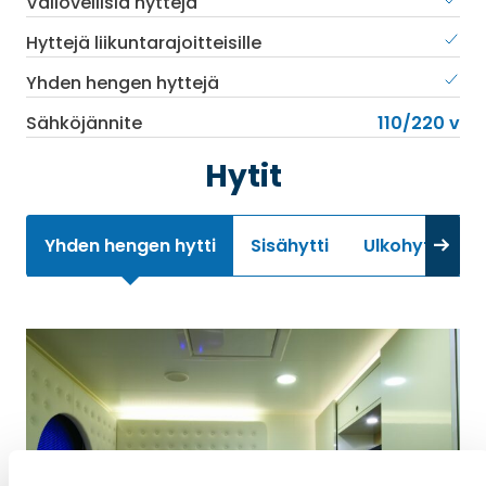
Väliovellisia hyttejä
Hyttejä liikuntarajoitteisille
Yhden hengen hyttejä
Sähköjännite
110/220 v
Hytit
Yhden hengen hytti
Sisähytti
Ulkohytti