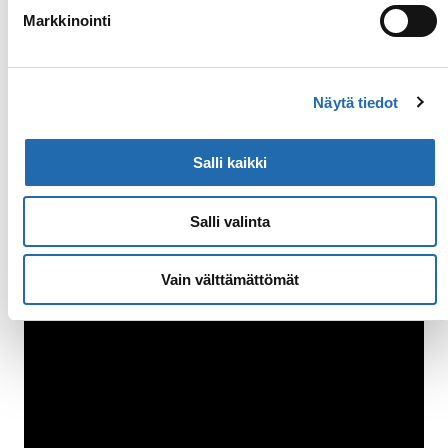
Markkinointi
Hytin sisustus/kalustus saattaa vaihdella
laivoittain.
Näytä tiedot
Galleria
Salli kaikki
Salli valinta
Vain välttämättömät