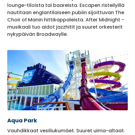
lounge-tiloista tai baareista. Escapen risteilyillä
nautitaan englantilaiseen pubiin sijoittuvan The
Choir of Manin hittikappaleista. After Midnight -
musikaali tuo aidot jazzhitit ja suuret orkesterit
nykypäivän Broadwaylle.
Aqua Park
Vauhdikkaat vesiliukumäet. Suuret uima-altaat.