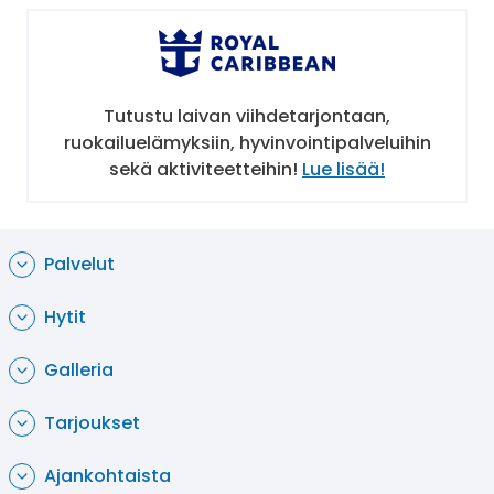
Viihde
Pidit sitten enemmän rauhallisesta ilmapiiristä
tai menevästä juhlimisesta, kenenkään aika ei
Tutustu laivan viihdetarjontaan,
käy pitkäksi tällä aluksella. Laivalla on
ruokailuelämyksiin, hyvinvointipalveluihin
esimerkiksi Broadway-tyylisiä esityksiä,
sekä aktiviteetteihin!
Lue lisää!
yökerhoja ja baareja, taitoluisteluesityksiä,
livemusiikkia, tanssitunteja, viininmaistelua,
vesiliukumäet, surffaussimulaattori ja pelihalli.
Lapsille on oma vesipuisto.
Palvelut
Urheilu ja hyvinvointi
Hytit
Aluksella on suuri kuntoilualue upealla
Galleria
merinäköalalla, uima-altaita aurinkokannella,
urheilukenttä sekä ohjattuja liikuntatunteja
Tarjoukset
kuten aerobicia ja pilatesta. Laivalla on myös
sekä perinteinen että höyrysauna. Kylpylässä on
Ajankohtaista
tarjolla laaja valikoima hyvinvointi- ja