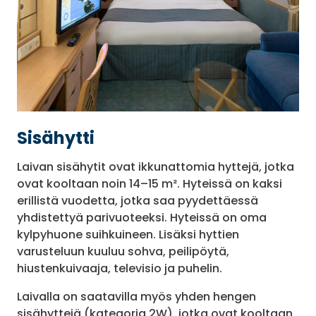
Sisähytti
Laivan sisähytit ovat ikkunattomia hyttejä, jotka
ovat kooltaan noin 14–15 m². Hyteissä on kaksi
erillistä vuodetta, jotka saa pyydettäessä
yhdistettyä parivuoteeksi. Hyteissä on oma
kylpyhuone suihkuineen. Lisäksi hyttien
varusteluun kuuluu sohva, peilipöytä,
hiustenkuivaaja, televisio ja puhelin.
Laivalla on saatavilla myös yhden hengen
sisähyttejä (kategoria 2W), jotka ovat kooltaan