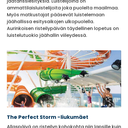
jäätanssiesityksiä. Luistelijoina on
ammattilaisluistelijoita joka puolelta maailmaa.
Myös matkustajat pääsevät luistelemaan
jäähallissa esitysaikojen ulkopuolella.
Aurinkoisen risteilypäivän täydellinen lopetus on
luistelutuokio jäähallin viileydessä.
The Perfect Storm -liukumäet
Allaspäivä on risteilyn kohokohta niin lapsille kuin