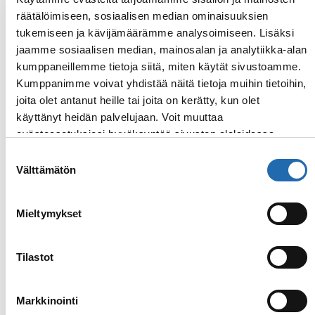
räätälöimiseen, sosiaalisen median ominaisuuksien
tukemiseen ja kävijämäärämme analysoimiseen. Lisäksi
jaamme sosiaalisen median, mainosalan ja analytiikka-alan
kumppaneillemme tietoja siitä, miten käytät sivustoamme.
Tarjoukset
Kumppanimme voivat yhdistää näitä tietoja muihin tietoihin,
joita olet antanut heille tai joita on kerätty, kun olet
käyttänyt heidän palvelujaan. Voit muuttaa
ROYAL CARIBBEAN
evästeasetuksiesi hyväksyntää sivuston alalaidassa
Ennakkovaraajalle
olevasta
Evästeasetukset
linkistä.
Suostumuksen
käyttörahaa
Välttämätön
valinta
Kampanja-aika: 31.12.2026 asti
Kun varaat Royal Caribbeanin risteilyn
Mieltymykset
vähintään 9 kuukautta etukäteen, saat
laivalle $50/hytti käyttörahaa.
Tilastot
Markkinointi
Lue lisää
: Ennakkovaraajalle käyttörahaa
Varaa