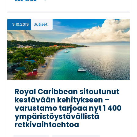
9.10.2019
Uutiset
Royal Caribbean sitoutunut
kestävään kehitykseen –
varustamo tarjoaa nyt 1 400
ympäristöystävällistä
retkivaihtoehtoa