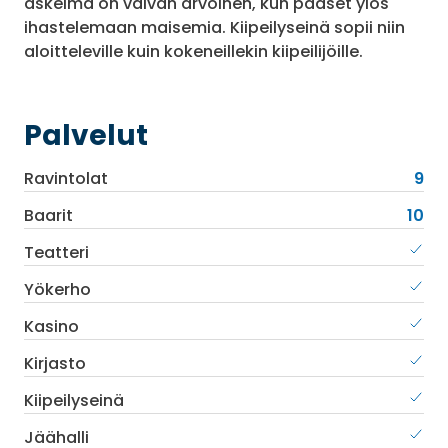
askelma on vaivan arvoinen, kun pääset ylös
ihastelemaan maisemia. Kiipeilyseinä sopii niin
aloitteleville kuin kokeneillekin kiipeilijöille.
Palvelut
Ravintolat
9
Baarit
10
Teatteri
Yökerho
Kasino
Kirjasto
Kiipeilyseinä
Jäähalli