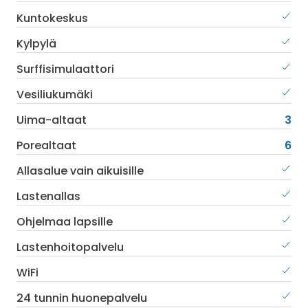
Kuntokeskus
Kylpylä
Surffisimulaattori
Vesiliukumäki
Uima-altaat
3
Porealtaat
6
Allasalue vain aikuisille
Lastenallas
Ohjelmaa lapsille
Lastenhoitopalvelu
WiFi
24 tunnin huonepalvelu