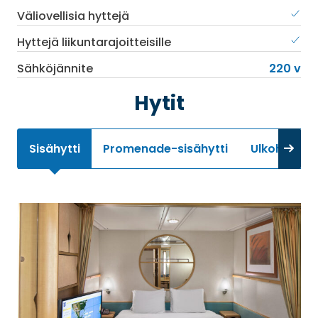
Väliovellisia hyttejä
Hyttejä liikuntarajoitteisille
Sähköjännite
220 v
Hytit
Sisähytti
Promenade-sisähytti
Ulkohytti