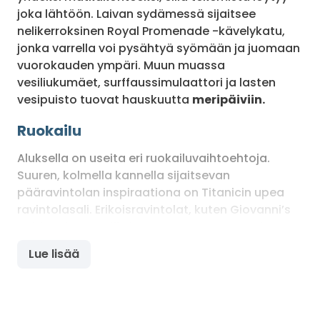
joka lähtöön. Laivan sydämessä sijaitsee
nelikerroksinen Royal Promenade -kävelykatu,
jonka varrella voi pysähtyä syömään ja juomaan
vuorokauden ympäri. Muun muassa
vesiliukumäet, surffaussimulaattori ja lasten
vesipuisto tuovat hauskuutta
meripäiviin.
Ruokailu
Aluksella on useita eri ruokailuvaihtoehtoja.
Suuren, kolmella kannella sijaitsevan
pääravintolan inspiraationa on Titanicin upea
ravintolasali. Erikoisravintolat, kuten Giovanni’s
Table, Chops Grille ja Izumi tarjoavat maukasta
vaihtelua ruokailuihin. Adventure of the Seas’lla
Lue lisää
pääsee herkuttelemaan myös kuuluisalla Ben &
Jerry’sin jäätelöllä tai Johnny Rocketsin
perinteisillä amerikkalaisilla hampurilaisilla.