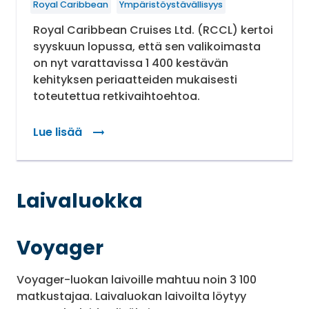
Royal Caribbean
Ympäristöystävällisyys
Royal Caribbean Cruises Ltd. (RCCL) kertoi
syyskuun lopussa, että sen valikoimasta
on nyt varattavissa 1 400 kestävän
kehityksen periaatteiden mukaisesti
toteutettua retkivaihtoehtoa.
Lue lisää
: Royal Caribbean sitoutunut kestävään kehityk
Laivaluokka
Voyager
Voyager-luokan laivoille mahtuu noin 3 100
matkustajaa. Laivaluokan laivoilta löytyy