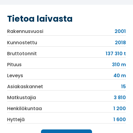
kauneushoitoja.
Tietoa laivasta
Rakennusvuosi
2001
Kunnostettu
2018
Bruttotonnit
137 310 t
Pituus
310 m
Leveys
40 m
Asiakaskannet
15
Matkustajia
3 810
Henkilökuntaa
1 200
Hyttejä
1 600