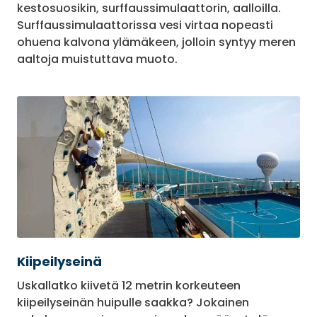
kestosuosikin, surffaussimulaattorin, aalloilla.
Surffaussimulaattorissa vesi virtaa nopeasti
ohuena kalvona ylämäkeen, jolloin syntyy meren
aaltoja muistuttava muoto.
Kiipeilyseinä
Uskallatko kiivetä 12 metrin korkeuteen
kiipeilyseinän huipulle saakka? Jokainen