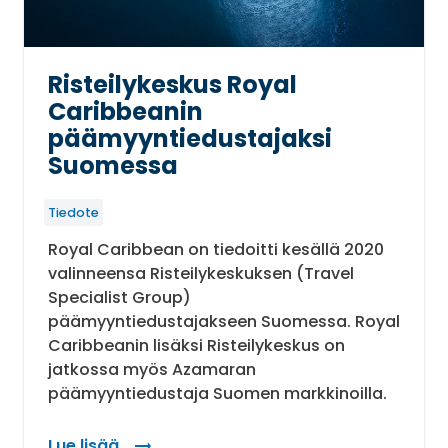
Risteilykeskus Royal
Caribbeanin
päämyyntiedustajaksi
Suomessa
Tiedote
Royal Caribbean on tiedoitti kesällä 2020
valinneensa Risteilykeskuksen (Travel
Specialist Group)
päämyyntiedustajakseen Suomessa. Royal
Caribbeanin lisäksi Risteilykeskus on
jatkossa myös Azamaran
päämyyntiedustaja Suomen markkinoilla.
Lue lisää
: Risteilykeskus Royal Caribbeanin päämyyntie