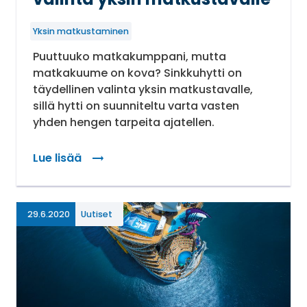
Yksin matkustaminen
Puuttuuko matkakumppani, mutta
matkakuume on kova? Sinkkuhytti on
täydellinen valinta yksin matkustavalle,
sillä hytti on suunniteltu varta vasten
yhden hengen tarpeita ajatellen.
Lue lisää
: Sinkkuhytti – täydellinen valinta yksin matkusta
29.6.2020
Uutiset