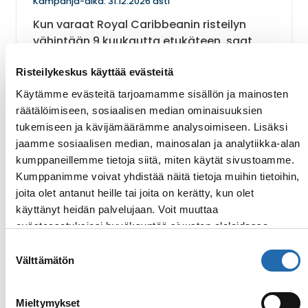
Kampanja-aika: 31.12.2026 asti
Kun varaat Royal Caribbeanin risteilyn
vähintään 9 kuukautta etukäteen, saat
laivalle $50/hytti käyttörahaa.
Risteilykeskus käyttää evästeitä
Käytämme evästeitä tarjoamamme sisällön ja mainosten
räätälöimiseen, sosiaalisen median ominaisuuksien
Lue lisää
: Ennakkovaraajalle käyttörahaa
Varaa
tukemiseen ja kävijämäärämme analysoimiseen. Lisäksi
jaamme sosiaalisen median, mainosalan ja analytiikka-alan
kumppaneillemme tietoja siitä, miten käytät sivustoamme.
Katso kaikki
Kumppanimme voivat yhdistää näitä tietoja muihin tietoihin,
joita olet antanut heille tai joita on kerätty, kun olet
käyttänyt heidän palvelujaan. Voit muuttaa
Ajankohtaista
evästeasetuksiesi hyväksyntää sivuston alalaidassa
olevasta
Evästeasetukset
linkistä.
Suostumuksen
Välttämätön
valinta
5.6.2024
Blogi
Mieltymykset