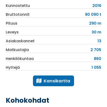
Kunnostettu
2016
Bruttotonnit
90 090 t
Pituus
290 m
Leveys
30 m
Asiakaskannet
13
Matkustajia
2 705
Henkilökuntaa
860
Hyttejä
1 055
Kansikartta
Kohokohdat