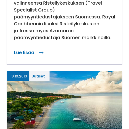
valinneensa Risteilykeskuksen (Travel
Specialist Group)
päämyyntiedustajakseen Suomessa. Royal
Caribbeanin lisäksi Risteilykeskus on
jatkossa myös Azamaran
päämyyntiedustaja Suomen markkinoilla.
Lue lisää
: Risteilykeskus Royal Caribbeanin päämyyntie
9.10.2019
Uutiset