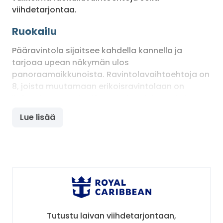
viihdetarjontaa.
Ruokailu
Pääravintola sijaitsee kahdella kannella ja
tarjoaa upean näkymän ulos
panoraamaikkunoista. Ravintolavaihtoehtoja on
8, joista muutamaan erikoisravintolaan on
lisämaksu. Laivalta löytyy esimerkiksi italialainen
Giovanni’s Table ja japanilainen Izumi Sushi &
Lue lisää
Hot Rocks.
Viihde, urheilu ja hyvinvointi
Jokaisen matkustajan viihtyminen on taattu
monipuolisella ohjelmalla ja tekemisellä.
Aluksella on esimerkiksi Broadway-tyylisiä
esityksiä, yökerhoja ja baareja, livemusiikkia,
Tutustu laivan viihdetarjontaan,
taidehuutokauppa, viininmaistelua sekä