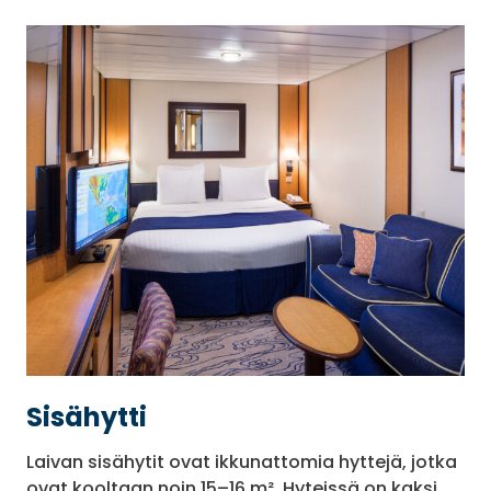
Sisähytti
Laivan sisähytit ovat ikkunattomia hyttejä, jotka
ovat kooltaan noin 15–16 m². Hyteissä on kaksi