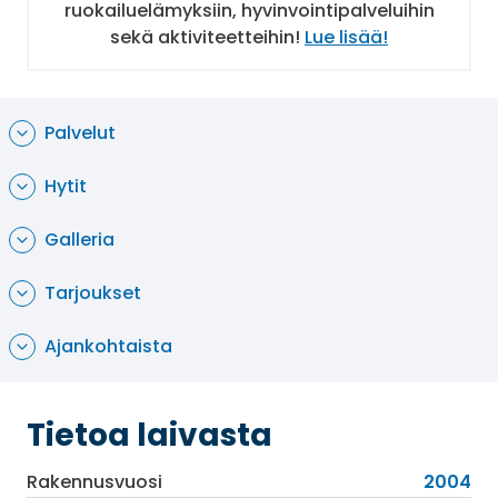
ruokailuelämyksiin, hyvinvointipalveluihin
tanssitunteja. Laivalla voi pelata myös biljardia
sekä aktiviteetteihin!
Lue lisää!
tai minigolfia sekä seinäkiipeillä.
Lapsille ja nuorille on myös omat alueensa, joissa
he voivat pelata ja leikkiä sekä tutustua
Palvelut
ikätovereihinsa. Laivalla on myös ikäluokittain
järjestettäviä lastenkerhoja, joihin lapset voi
Hytit
hetkeksi jättää.
Aluksella on suuri kuntoilualue upealla
Galleria
merinäköalalla, allasalue sekä sisällä että
ulkona, useita ohjattuja liikuntatunteja sekä
Tarjoukset
sauna ja höyrysauna. Kylpylässä on tarjolla laaja
valikoima erilaisia hoitoja hieronnoista Botoxiin.
Ajankohtaista
Tietoa laivasta
Rakennusvuosi
2004