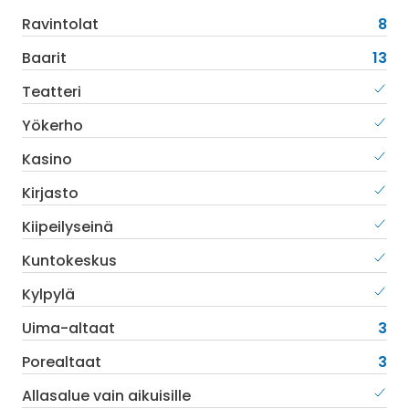
Ravintolat
8
Baarit
13
Teatteri
Yökerho
Kasino
Kirjasto
Kiipeilyseinä
Kuntokeskus
Kylpylä
Uima-altaat
3
Porealtaat
3
Allasalue vain aikuisille