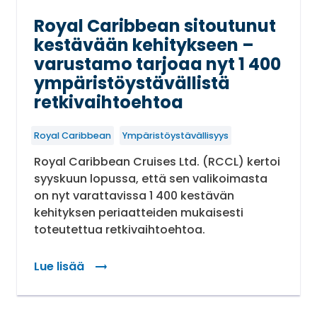
Royal Caribbean sitoutunut
kestävään kehitykseen –
varustamo tarjoaa nyt 1 400
ympäristöystävällistä
retkivaihtoehtoa
Royal Caribbean
Ympäristöystävällisyys
Royal Caribbean Cruises Ltd. (RCCL) kertoi
syyskuun lopussa, että sen valikoimasta
on nyt varattavissa 1 400 kestävän
kehityksen periaatteiden mukaisesti
toteutettua retkivaihtoehtoa.
Lue lisää
: Royal Caribbean sitoutunut kestävään kehityk