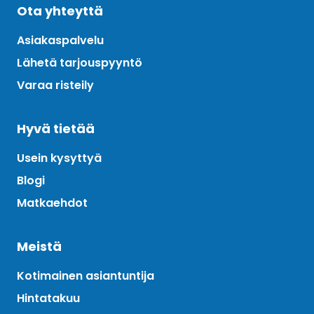
Ota yhteyttä
Asiakaspalvelu
Lähetä tarjouspyyntö
Varaa risteily
Hyvä tietää
Usein kysyttyä
Blogi
Matkaehdot
Meistä
Kotimainen asiantuntija
Hintatakuu