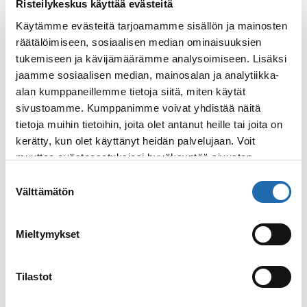
Risteilykeskus käyttää evästeitä
Käytämme evästeitä tarjoamamme sisällön ja mainosten
räätälöimiseen, sosiaalisen median ominaisuuksien
tukemiseen ja kävijämäärämme analysoimiseen. Lisäksi
jaamme sosiaalisen median, mainosalan ja analytiikka-
Tyynimeri
alan kumppaneillemme tietoja siitä, miten käytät
Tyynenmeren risteilyjä on tarjolla useisiin
sivustoamme. Kumppanimme voivat yhdistää näitä
eri kohteisiin. Risteile upeisiin
tietoja muihin tietoihin, joita olet antanut heille tai joita on
paratiisimaisemiin esim. Royal Caribbeanin
kerätty, kun olet käyttänyt heidän palvelujaan. Voit
tai Norwegian Cruise Linen kyydissä! Etelä-
muuttaa evästeasetuksiesi hyväksyntää sivuston
Tyynenmeren suosittuja...
alalaidassa olevasta
Evästeasetukset
linkistä.
Suostumuksen
Välttämätön
valinta
Lue lisää
: Tyynimeri
Mieltymykset
Tilastot