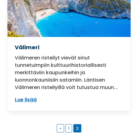
Välimeri
Välimeren risteilyt vievät sinut
tunnetuimpiin kulttuurihistoriallisesti
merkittäviin kaupunkeihin ja
luonnonkauniisiin satamiin. Läntisen
Välimeren risteilyillä voit tutustua muun...
Lue lisää
: Välimeri
«
1
2