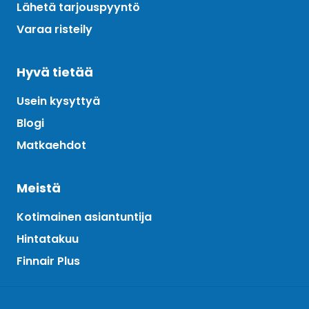
Lähetä tarjouspyyntö
Varaa risteily
Hyvä tietää
Usein kysyttyä
Blogi
Matkaehdot
Meistä
Kotimainen asiantuntija
Hintatakuu
Finnair Plus