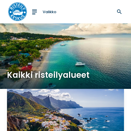
Valikko
Etusivulle
Kaikki risteilyalueet